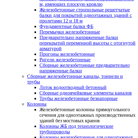
м, имеющих плоскую кровлю
Железобетонные стропильные решетчатые
балки для покрытий одноэтажных зданий с
пролетами 12 и 18 м
Фундаментные балки ФБ
Перемычки железобетонные
Предварительно напряженные балки
перекрытий переменной высоты с отогнутой
арматурой
Прогоны железобетонные
Ригели железобетонные
Сборные железобетонные предварительно
напряженные балки
Сборные железобетонные каналы, тоннели и
трубы
Лоток водоотводный бетонный
Сборные одноячейковые элементы каналов
Трубы железобетонные безнапорные
Колонны
Железобетонные колонны прямоугольного
сечения для одноэтажных производственных
зданий без мостовых кранов
Колонны ЖБ под технологические
трубопроводы
Колонны железобетонные для одноэтажных