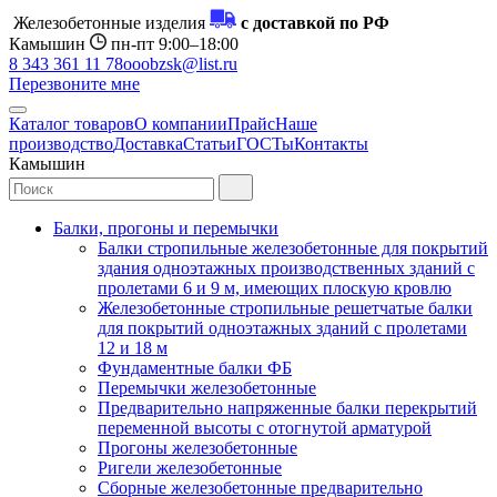
Железобетонные изделия
с доставкой по РФ
Камышин
пн-пт 9:00–18:00
8 343 361 11 78
ooobzsk@list.ru
Перезвоните мне
Каталог товаров
О компании
Прайс
Наше
производство
Доставка
Статьи
ГОСТы
Контакты
Камышин
Балки, прогоны и перемычки
Балки стропильные железобетонные для покрытий
здания одноэтажных производственных зданий с
пролетами 6 и 9 м, имеющих плоскую кровлю
Железобетонные стропильные решетчатые балки
для покрытий одноэтажных зданий с пролетами
12 и 18 м
Фундаментные балки ФБ
Перемычки железобетонные
Предварительно напряженные балки перекрытий
переменной высоты с отогнутой арматурой
Прогоны железобетонные
Ригели железобетонные
Сборные железобетонные предварительно