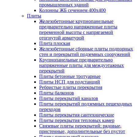
промышленных зданий
Колонны ЖБ сечением 400х400
Плиты
Железобетонные крупнопанельные
предварительно напряженные плиты
переменной высоты с напрягаемой
отогнутой арматурой
Плита плоская
Железобетонные сборные плиты подпорных
стен и перекрытий подземных сооружений
Крупнопанельные предварительно
напряженные плиты для междуэтажных
перекрытий
Плиты бетонные тротуарные
Плиты НСП для подстанций
Ребристые плиты перекрытия
Плиты балконов
Плиты перекрытий каналов
Плиты перекрытий подземных пешеходных
переходов
Плиты перекрытия сантехнические
Плиты перекрытия тепловых камер
Связевые плиты перекрытий: рядовые,
пристенные, дополнительные без пустот
Плиты перекрытий плоские